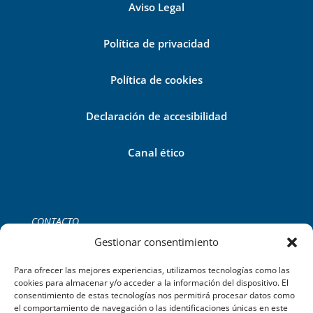
Aviso Legal
Política de privacidad
Política de cookies
Declaración de accesibilidad
Canal ético
CONTACTO
Tel:
+34 971 755 252
Gestionar consentimiento
C/del Gremi de Ferrers, 39 2B,
Palma de Mallorca.
Para ofrecer las mejores experiencias, utilizamos tecnologías como las
cookies para almacenar y/o acceder a la información del dispositivo. El
consentimiento de estas tecnologías nos permitirá procesar datos como
el comportamiento de navegación o las identificaciones únicas en este