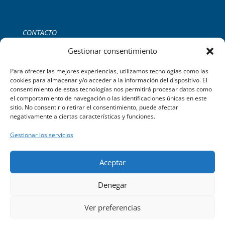
CONTACTO
Tel:
+34 971 755 252
Gestionar consentimiento
C/del Gremi de Ferrers, 39 2B,
Palma de Mallorca.
Para ofrecer las mejores experiencias, utilizamos tecnologías como las
cookies para almacenar y/o acceder a la información del dispositivo. El
consentimiento de estas tecnologías nos permitirá procesar datos como
el comportamiento de navegación o las identificaciones únicas en este
sitio. No consentir o retirar el consentimiento, puede afectar
negativamente a ciertas características y funciones.
Gestionar los servicios
Aceptar
©2023 Limpiezas Sayago C/ del Gremi de Ferrers, 39 2B. Palma
Denegar
de Mallorca – Powered by
TEIX WEB
Ver preferencias
Español
English