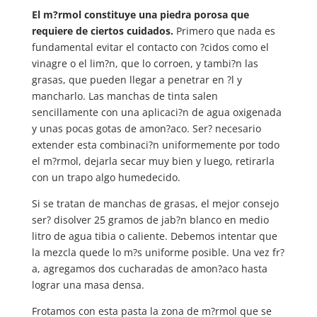
El m?rmol constituye una piedra porosa que
requiere de ciertos cuidados.
Primero que nada es
fundamental evitar el contacto con ?cidos como el
vinagre o el lim?n, que lo corroen, y tambi?n las
grasas, que pueden llegar a penetrar en ?l y
mancharlo. Las manchas de tinta salen
sencillamente con una aplicaci?n de agua oxigenada
y unas pocas gotas de amon?aco. Ser? necesario
extender esta combinaci?n uniformemente por todo
el m?rmol, dejarla secar muy bien y luego, retirarla
con un trapo algo humedecido.
Si se tratan de manchas de grasas, el mejor consejo
ser? disolver 25 gramos de jab?n blanco en medio
litro de agua tibia o caliente. Debemos intentar que
la mezcla quede lo m?s uniforme posible. Una vez fr?
a, agregamos dos cucharadas de amon?aco hasta
lograr una masa densa.
Frotamos con esta pasta la zona de m?rmol que se