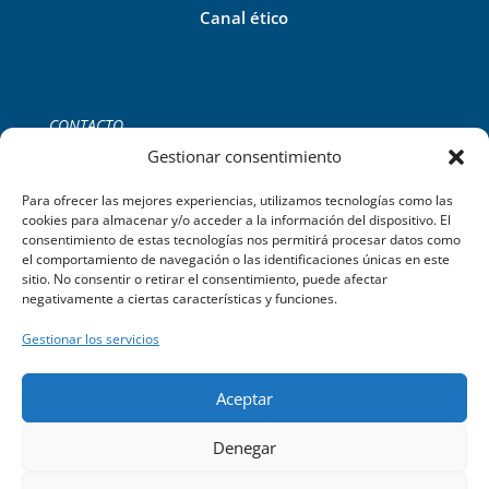
Canal ético
CONTACTO
Tel:
+34 971 755 252
Gestionar consentimiento
C/del Gremi de Ferrers, 39 2B,
Palma de Mallorca.
Para ofrecer las mejores experiencias, utilizamos tecnologías como las
cookies para almacenar y/o acceder a la información del dispositivo. El
consentimiento de estas tecnologías nos permitirá procesar datos como
el comportamiento de navegación o las identificaciones únicas en este
sitio. No consentir o retirar el consentimiento, puede afectar
negativamente a ciertas características y funciones.
Gestionar los servicios
Aceptar
©2023 Limpiezas Sayago C/ del Gremi de Ferrers, 39 2B. Palma
Denegar
de Mallorca – Powered by
TEIX WEB