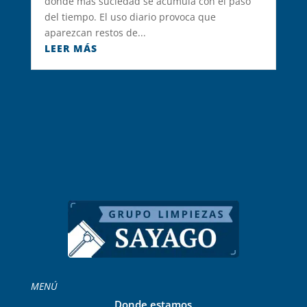
donde más suciedad se acumula con el paso
del tiempo. El uso diario provoca que
aparezcan restos de...
LEER MÁS
MENÚ
Donde estamos