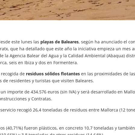
desde este lunes las
playas de Baleares
, según ha anunciado el con
ndratx, que ha detallado que este año la iniciativa empieza un mes 
de la Agencia Balear del Agua y la Calidad Ambiental (Abaqua) dist
ca, seis en Ibiza y dos en Formentera.
a recogida de
residuos sólidos flotantes
en las proximidades de las 
s de residentes y turistas que visiten Baleares.
 un importe de 434.576 euros (sin IVA) y será desarrollado en Mall
strucciones y Contratas.
ervicio recogió 26,4 toneladas de residuos entre Mallorca (12 tonel
os (40,71%) fueron plásticos, en concreto 10,7 toneladas y tambié
(10,66%) y 3,8 toneladas de otros residuos (14,64%).