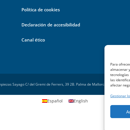
Política de cookies
Declaración de accesibilidad
Canal ético
Para ofrecer
almacenar y/
tecnologías
las identifi
piezas Sayago C/ del Gremi de Ferrers, 39 2B. Palma de Mallorca – Powered by
afectar nega
Gestionar lo
Español
English
A