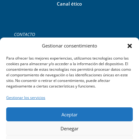
Canal ético
CONTACTO
Tel:
+34 971 755 252
Gestionar consentimiento
C/del Gremi de Ferrers, 39 2B,
Palma de Mallorca.
Para ofrecer las mejores experiencias, utilizamos tecnologías como las
cookies para almacenar y/o acceder a la información del dispositivo. El
consentimiento de estas tecnologías nos permitirá procesar datos como
el comportamiento de navegación o las identificaciones únicas en este
sitio. No consentir o retirar el consentimiento, puede afectar
negativamente a ciertas características y funciones.
Gestionar los servicios
Aceptar
©2023 Limpiezas Sayago C/ del Gremi de Ferrers, 39 2B. Palma
Denegar
de Mallorca – Powered by
TEIX WEB