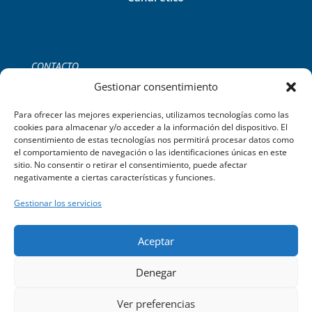
CONTACTO
Tel:
+34 971 755 252
Gestionar consentimiento
C/del Gremi de Ferrers, 39 2B,
Palma de Mallorca.
Para ofrecer las mejores experiencias, utilizamos tecnologías como las
cookies para almacenar y/o acceder a la información del dispositivo. El
consentimiento de estas tecnologías nos permitirá procesar datos como
el comportamiento de navegación o las identificaciones únicas en este
sitio. No consentir o retirar el consentimiento, puede afectar
negativamente a ciertas características y funciones.
Gestionar los servicios
Aceptar
©2023 Limpiezas Sayago C/ del Gremi de Ferrers, 39 2B. Palma
Denegar
de Mallorca – Powered by
TEIX WEB
Ver preferencias