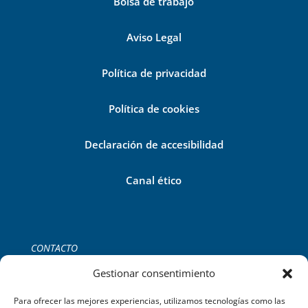
Bolsa de trabajo
Aviso Legal
Política de privacidad
Política de cookies
Declaración de accesibilidad
Canal ético
CONTACTO
Tel:
+34 971 755 252
Gestionar consentimiento
C/del Gremi de Ferrers, 39 2B,
Palma de Mallorca.
Para ofrecer las mejores experiencias, utilizamos tecnologías como las