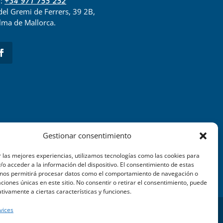
l:
+34 971 755 252
del Gremi de Ferrers, 39 2B,
lma de Mallorca.
Gestionar consentimiento
 las mejores experiencias, utilizamos tecnologías como las cookies para
o acceder a la información del dispositivo. El consentimiento de estas
 nos permitirá procesar datos como el comportamiento de navegación o
caciones únicas en este sitio. No consentir o retirar el consentimiento, puede
tivamente a ciertas características y funciones.
vices
TEIX WEB