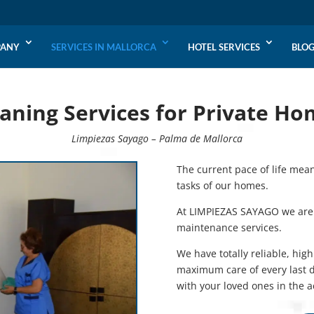
PANY
SERVICES IN MALLORCA
HOTEL SERVICES
BLO
aning Services for Private H
Limpiezas Sayago – Palma de Mallorca
The current pace of life means
tasks of our homes.
At LIMPIEZAS SAYAGO we are 
maintenance services.
We have totally reliable, hig
maximum care of every last de
with your loved ones in the ac