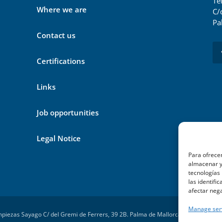
Te
Where we are
C/
Pa
Contact us
Certifications
Links
Job opportunities
Legal Notice
Para ofrecer
almacenar y/
tecnologías
las identifi
afectar nega
Manage ser
piezas Sayago C/ del Gremi de Ferrers, 39 2B. Palma de Mallorca – Powered by