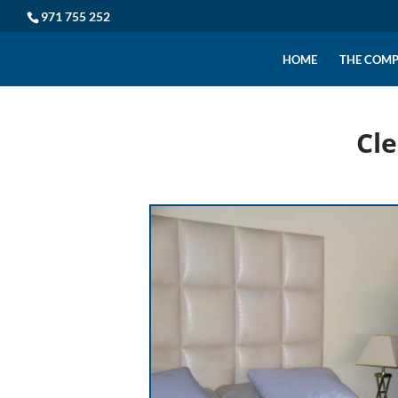
971 755 252
HOME
THE COM
Cle