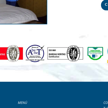
C
MENÚ
CO