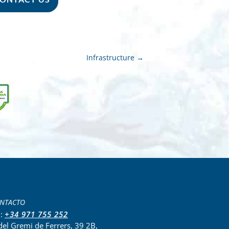
Infrastructure
→
NTACTO
l:
+34 971 755 252
del Gremi de Ferrers, 39 2B,