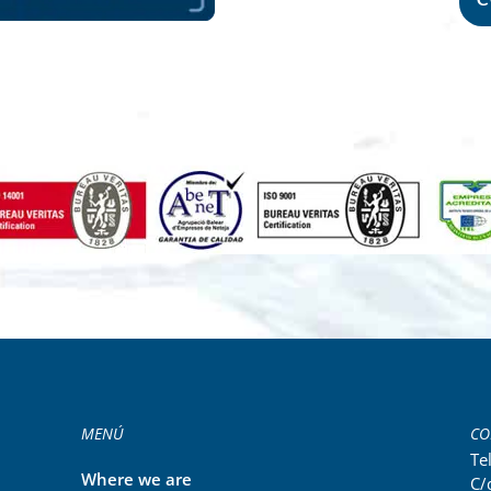
MENÚ
CO
Te
Where we are
C/