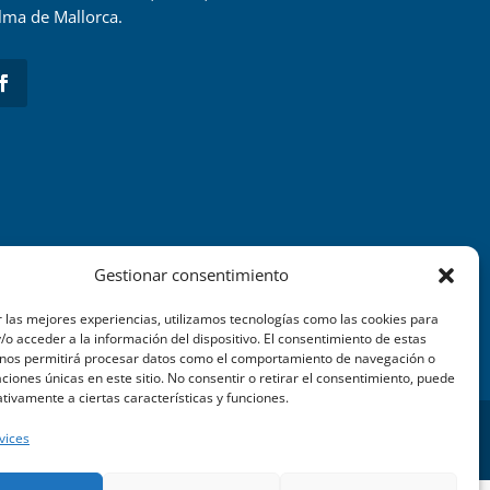
lma de Mallorca.
Gestionar consentimiento
 las mejores experiencias, utilizamos tecnologías como las cookies para
o acceder a la información del dispositivo. El consentimiento de estas
 nos permitirá procesar datos como el comportamiento de navegación o
caciones únicas en este sitio. No consentir o retirar el consentimiento, puede
tivamente a ciertas características y funciones.
vices
TEIX WEB