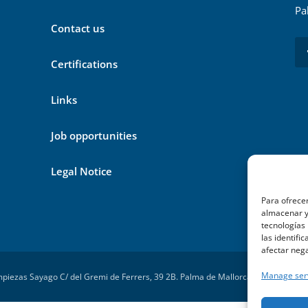
Pa
Contact us
Certifications
Links
Job opportunities
Legal Notice
Para ofrecer
almacenar y/
tecnologías
las identifi
afectar nega
Manage ser
piezas Sayago C/ del Gremi de Ferrers, 39 2B. Palma de Mallorca – Powered by