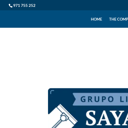
971 755 252
HOME
THE COM